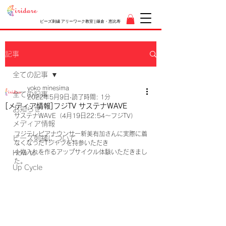
ビーズ刺繍 アリーワーク教室 | 鎌倉・恵比寿
記事
全ての記事
yoko minesima
全ての記事
2022年5月9日
読了時間: 1分
[メディア情報]フジTV サステナWAVE
お知らせ
サステナWAVE（4月19日22:54～フジTV）
メディア情報
フジテレビアナウンサー新美有加さんに実際に着
ビーズ刺繍について
なくなったTシャツを持参いただき
小物入れを作るアップサイクル体験いただきまし
How to
た。
Up Cycle