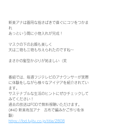
新美アナは器用な指さばきで直ぐにコツをつかま
れ
あっという間に小物入れが完成！
マスクの下のお顔も美しく
天は二物も三物も与えられたのですね〜
まさかの髪型かぶりが妬ましい（笑
番組では、毎週フジテレビのアナウンサーが実際
に体験をしながら様々なアイデアを紹介されてい
ます。
サステナブルな生活のヒントにぜひチェックして
みてください！
過去の放送はFODで無料視聴いただけます。
(#40 新美有加アナ　古布で編みかご作りを体
験）
https://fod.fujitv.co.jp/title/2808