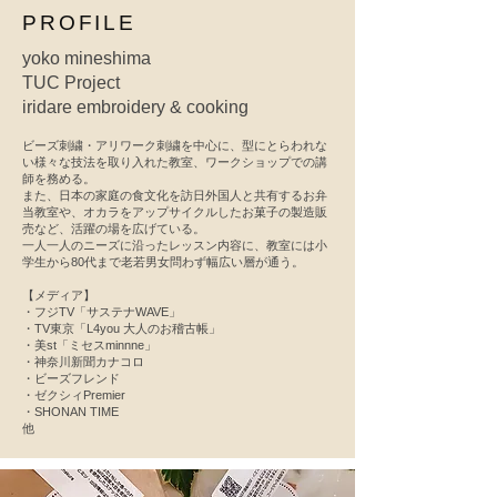
PROFILE
yoko mineshima
TUC Project
iridare embroidery & cooking
ビーズ刺繍・アリワーク刺繍を中心に、型にとらわれな
い様々な技法を取り入れた教室、ワークショップでの講
師を務める。
また、日本の家庭の食文化を訪日外国人と共有するお弁
当教室や、オカラをアップサイクルしたお菓子の製造販
売など、活躍の場を広げている。
一人一人のニーズに沿ったレッスン内容に、教室には小
学生から80代まで老若男女問わず幅広い層が通う。
【メディア】
・フジTV「サステナWAVE」
・TV東京「L4you 大人のお稽古帳」
・美st「ミセスminnne」
・神奈川新聞カナコロ
・ビーズフレンド
・ゼクシィPremier
・SHONAN TIME
​他