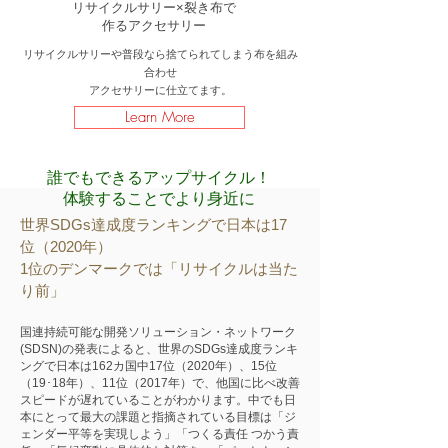
リサイクルサリー×裂き布で
作るアクセサリー
リサイクルサリーや普段なら捨てられてしまう布を組み
合わせ
アクセサリーに仕立てます。
Learn More
誰でもできるアップサイクル！
体験することでより身近に
世界SDGs達成度ランキングで日本は17
位（2020年）
1位のデンマークでは「リサイクルは当た
り前」
国連持続可能な開発ソリューション・ネットワーク
(SDSN)の発表によると、世界のSDGs達成度ランキ
ングで日本は162カ国中17位（2020年）、15位
（19･18年）、11位（2017年）で、他国に比べ改善
スピードが遅れていることがわかります。中でも日
本にとって最大の課題と指摘されている目標は「ジ
ェンダー平等を実現しよう」「つくる責任 つかう責