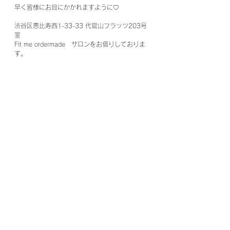
早く皆様にお目にかかれますように♡
渋谷区恵比寿西1-33-33 代官山フラッツ203号
室
Fit me ordermade　サロンをお借りしておりま
す。