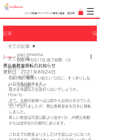
ビーズ刺繍 アリーワーク教室 | 鎌倉・恵比寿
記事
全ての記事
yoko minesima
全ての記事
2021年5月17日
読了時間: 1分
恵比寿教室移転のお知らせ
お知らせ
更新日：
2021年8月24日
メディア情報
GWが開け梅雨入り前というのに、すっきりしな
いお天気が続きます。
ビーズ刺繍について
皆さま体調などお変わりないでしょうか。
How to
さて、会員の皆様へは以前からお知らせさていた
Up Cycle
だいておりましたが、恵比寿教室を先月末に移転
しました。
新しい教室は代官山駅より徒歩1分、JR恵比寿駅
からは徒歩9分の場所にあります。
これまでの教室より少しだけ代官山よりになった