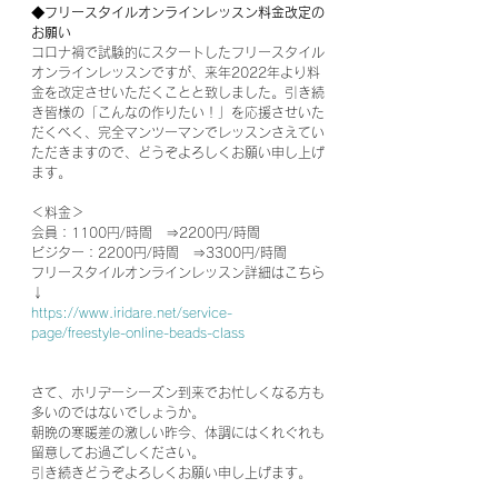
◆フリースタイルオンラインレッスン料金改定の
お願い
コロナ禍で試験的にスタートしたフリースタイル
オンラインレッスンですが、来年2022年より料
金を改定させいただくことと致しました。引き続
き皆様の「こんなの作りたい！」を応援させいた
だくべく、完全マンツーマンでレッスンさえてい
ただきますので、どうぞよろしくお願い申し上げ
ます。
＜料金＞
会員：1100円/時間　⇒2200円/時間
ビジター：2200円/時間　⇒3300円/時間
フリースタイルオンラインレッスン詳細はこちら
↓
https://www.iridare.net/service-
page/freestyle-online-beads-class
さて、ホリデーシーズン到来でお忙しくなる方も
多いのではないでしょうか。
朝晩の寒暖差の激しい昨今、体調にはくれぐれも
留意してお過ごしください。
引き続きどうぞよろしくお願い申し上げます。