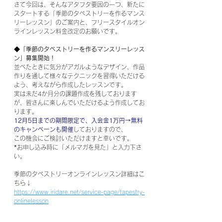
さて今回は、そんなアタフタ要因の一つ、新たに
スタートする「季節のタペストリーを作るマンス
リーレッスン」のご案内と、フリースタイルオン
ラインレッスン料金改定のお願いです。
◆「季節のタペストリーを作るマンスリーレッス
ン」募集開始！
並べたときに気分がアガルようなデザイン、作品
作りを通して様々なテクニックを習得いただける
よう、考えながら作成したレッスンです。
実は未だ4か月分の課題作成を残しております
が、皆さんに楽しんでいただけるよう作成してお
ります。
12月5日までの期間限定で、入会金1万円→無料
のキャンペーンも開催
しておりますので、
この機会にご検討いただけますと幸いです。
*お申し込み時に「メルマガを見た」と入力下さ
い。
季節のタペストリーオンラインレッスン詳細はこ
ちら↓
https://www.iridare.net/service-page/tapestry-
onlinelesson