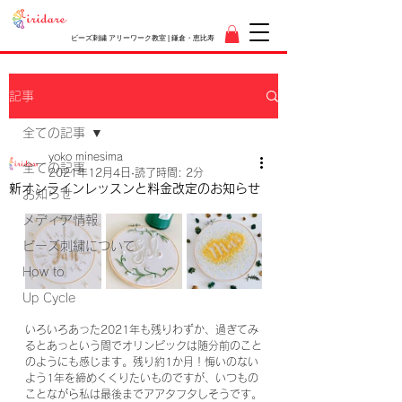
ビーズ刺繍 アリーワーク教室 | 鎌倉・恵比寿
記事
全ての記事
yoko minesima
全ての記事
2021年12月4日
読了時間: 2分
新オンラインレッスンと料金改定のお知らせ
お知らせ
メディア情報
ビーズ刺繍について
How to
Up Cycle
いろいろあった2021年も残りわずか、過ぎてみ
るとあっという間でオリンピックは随分前のこと
のようにも感じます。残り約1か月！悔いのない
よう1年を締めくくりたいものですが、いつもの
ことながら私は最後までアアタフタしそうです。