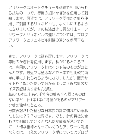
アリワークはオートクチュール刺繍でも用いられ
る技法の一つで、専用の細いかぎ針を使用して刺
繍します。最近では、アリワーク同様かぎ針を使
用して刺繍するリュネビルも、よく耳にするよう
になりましだが、その技法は少し異なります。ア
リワークとリュネビルの違いについては、ブログ
アリワークとリュネビル刺繍の違い
を参照下さ
い。
さて、アリワークに話を戻します。
アリワークは
専用のかぎ針を使用します。私が知るところで
は、専用のアリワーク針はインド製のものがほと
んどです。最近では通販などで日本でも比較的簡
単に手に入れられるようになりましたが、販売サ
イトをご覧いただいて分かるように正確な針のサ
イズ表記はありません(笑)。
私の10本以上ある手持ちの針も全く同じものは
ないほど、針1本1本に特徴があるのがアリワー
ク針の独特なところ。
号数表記された精密な日本製の針に慣れている私
たちには？？？な世界です。でも、針の特徴に合
わせて刺繍していくとなんだか愛着が湧いてき
て、大切な相棒となっていくのもアリワーク刺繍
ならでは。（私のアリワーク愛についてはブログ