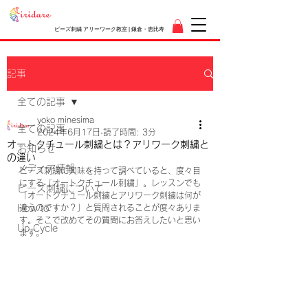
ビーズ刺繍 アリーワーク教室 | 鎌倉・恵比寿
記事
全ての記事
yoko minesima
全ての記事
2024年6月17日
読了時間: 3分
オートクチュール刺繍とは？アリワーク刺繍と
お知らせ
の違い
メディア情報
ビーズ刺繍に興味を持って調べていると、度々目
にする「オートクチュール刺繍」。レッスンでも
ビーズ刺繍について
「オートクチュール刺繍とアリワーク刺繍は何が
How to
違うのですか？」と質問されることが度々ありま
す。そこで改めてその質問にお答えしたいと思い
Up Cycle
ます。