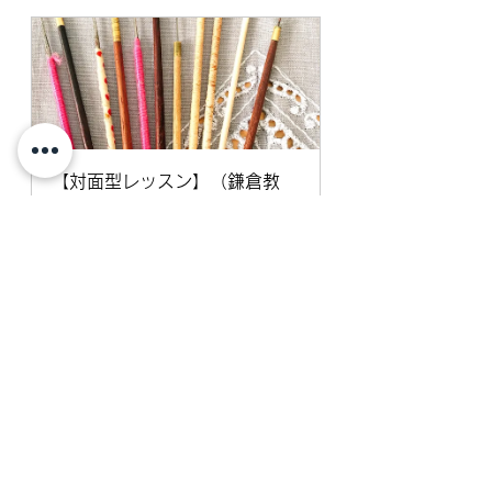
【対面型レッスン】（鎌倉教
室）
今すぐ予約
アリワーク
ビーズ刺繍について