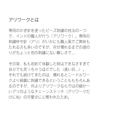
アリワークとは
専用のかぎ針を使ったビーズ刺繍の技法の一つ
で、インドの職人が行う「アリワーク」。専用の
刺繍枠や針（アリ）がいかにも職人風でご興味も
たれる方も多いのですが、何せ慣れるまでの道の
りがちょっと他の刺繍にない難しさで…
その昔、私も初めて体験した時はできなさすぎて
自分でも笑っちゃうほどでした（遠い目…）。
それでも続けてきたのは、慣れるとニードルワー
クより綺麗に刺繍できるということももちろんあ
るのですが、何よりアリワークならではの細かー
いアリのようなチェーンステッチ（アリワークだ
けにね）の可愛さに心奪われたため。