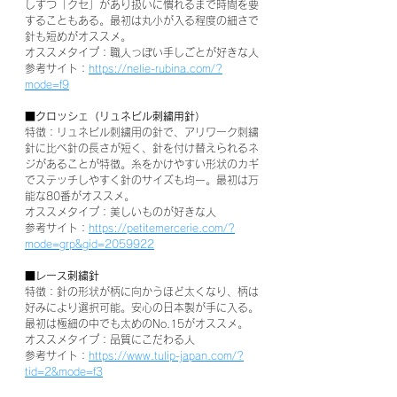
しずつ「クセ」があり扱いに慣れるまで時間を要
することもある。最初は丸小が入る程度の細さで
針も短めがオススメ。
オススメタイプ：職人っぽい手しごとが好きな人
参考サイト：
https://nelie-rubina.com/?
mode=f9
■クロッシェ（リュネビル刺繍用針）
特徴：リュネビル刺繍用の針で、アリワーク刺繍
針に比べ針の長さが短く、針を付け替えられるネ
ジがあることが特徴。糸をかけやすい形状のカギ
でステッチしやすく針のサイズも均一。最初は万
能な80番がオススメ。
オススメタイプ：美しいものが好きな人
参考サイト：
https://petitemercerie.com/?
mode=grp&gid=2059922
■レース刺繍針
特徴：針の形状が柄に向かうほど太くなり、柄は
好みにより選択可能。安心の日本製が手に入る。
最初は極細の中でも太めのNo.15がオススメ。
オススメタイプ：品質にこだわる人
参考サイト：
https://www.tulip-japan.com/?
tid=2&mode=f3