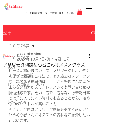
ビーズ刺繍 アリーワーク教室 | 鎌倉・恵比寿
記事
全ての記事
yoko minesima
全ての記事
2024年10月7日
読了時間: 5分
アリワーク刺繍初心者さんオススメグッズ
お知らせ
ビーズ刺繍の技法の一つ「アリワーク」。かぎ針
メディア情報
を使って刺繍する技法で、その繊細なテクニック
や、趣のある道具類は、手しごと好きさんにはた
ビーズ刺繍について
まらない魅力があり、レッスンでも問い合わせの
多い技法です。その一方で、残念ながら未だ日本
How to
では手に入りにくい資材でもあることから、始め
Up Cycle
るのにハードルが高いことも･･･。
そこで、今回はアリワーク刺繍を始めてみたいと
いう初心者さんにオススメの資材をご紹介したい
と思います。