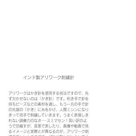
インド製アリワーク刺繍針
アリワークはかぎ針を使用する技法ですので、先
ず欠かせないのは「かぎ針」です。利き手で針を
持ちビーズなどの素材を通し、もう一方の手で針
の先端の「かぎ」に糸をかけ、人間ミシンになり
きって両手で刺繍していきます。うまく表現しき
れない語彙力のなさ･･･スミマセン！言い訳のよ
うで恐縮すが、言葉で表したり、画像や動画で見
るイメージと実際とが異なるのが、アリワーク刺