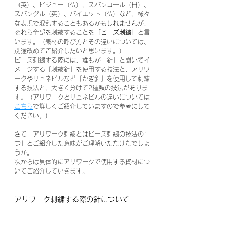
（英）、ビジュー（仏）、スパンコール（日）、
スパングル（英）、パイエット（仏）など、様々
な表現で混乱することもあるかもしれませんが、
それら全部を刺繍することを
「ビーズ刺繍」
と言
います。（素材の呼び方とその違いについては、
別途改めてご紹介したいと思います。）
ビーズ刺繍する際には、誰もが「針」と聞いてイ
メージする「刺繍針」を使用する技法と、アリワ
ークやリュネビルなど「かぎ針」を使用して刺繍
する技法と、大きく分けて2種類の技法がありま
す。（アリワークとリュネビルの違いについては
こちら
で詳しくご紹介していますので参考にして
ください。）
さて「アリワーク刺繍とはビーズ刺繍の技法の1
つ」とご紹介した意味がご理解いただけたでしょ
うか。
次からは具体的にアリワークで使用する資材につ
いてご紹介していきます。
アリワーク刺繍する際の針について