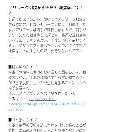
アリワーク刺繍をする際の刺繍枠につい
て
針選びが完了したら、続いてはアリワーク刺繍を
する際に欠かせないもう一つの道具「刺繍枠」で
す。アリワークは両手で刺繍しますので、両手が
フリーになる刺繍枠も必須です。最近では刺繍枠
のバリエーションも増え、用途に応じて選択でき
るようになって参りました。いくつかタイプ別に
特徴をまとめましたので、参考になさって下さ
い。
■縫い留めタイプ
特徴：刺繍枠に生地を縫い留めて固定します。刺
繍のサイズ、生地の種類に関わらず刺繍すること
ができる反面、しっかり生地を張ることにコツや
時間を要する。
オススメタイプ：大きな作品を作りたい人
参考サイト：
https://apollon-
broderie.stores.jp/items/61be84e4d26fa5107
e613dbc
■ゴム張りタイプ
特徴：網戸の要領で溝に生地をゴムで張ることが
でき、ゴムの太さを変えることで様々な生地に対