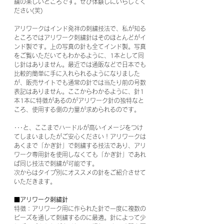
繍の楽しいところです。ぜひ体験しにいらしてく
ださい(笑)
アリワークはインド発祥の刺繍技法で、私が知る
ところではアリワーク刺繍針はそのほとんどがイ
ンド製です。上の写真の針も全てインド製。写真
をご覧いただいてもわかるように、1本として同
じ針はありません。最近では通販などで日本でも
比較的簡単に手に入れられるようになりました
が、販売サイトでも通常の針では当たり前の号数
表記はありません。ここからわかるように、針1
本1本に特徴があるのがアリワーク針の独特なと
ころ、使用する側の力量が求められるのです。
･･･と、ここまでハードルが高いイメージをつけ
てしまいましたがご安心ください！アリワークは
あくまで「かぎ針」で刺繍する技法であり、アリ
ワーク専用針を使用しなくても「かぎ針」であれ
ば同じ技法で刺繍が可能です。
次からはタイプ別にオススメの針をご紹介させて
いただきます。
■アリワーク刺繍針
特徴：アリワーク用に作られた針で一度に複数の
ビーズを通して刺繍するのに最適。針によって少