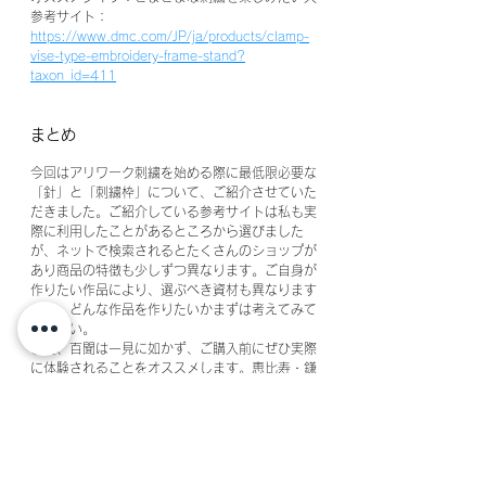
参考サイト：
https://www.dmc.com/JP/ja/products/clamp-
vise-type-embroidery-frame-stand?
taxon_id=411
まとめ
今回はアリワーク刺繍を始める際に最低限必要な
「針」と「刺繍枠」について、ご紹介させていた
だきました。ご紹介している参考サイトは私も実
際に利用したことがあるところから選びました
が、ネットで検索されるとたくさんのショップが
あり商品の特徴も少しずつ異なります。ご自身が
作りたい作品により、選ぶべき資材も異なります
ので、どんな作品を作りたいかまずは考えてみて
ください。
また、百聞は一見に如かず、ご購入前にぜひ実際
に体験されることをオススメします。恵比寿・鎌
倉教室ではアリーワーク刺繍体験も可能ですの
で、お気軽にお問合せ下さい。