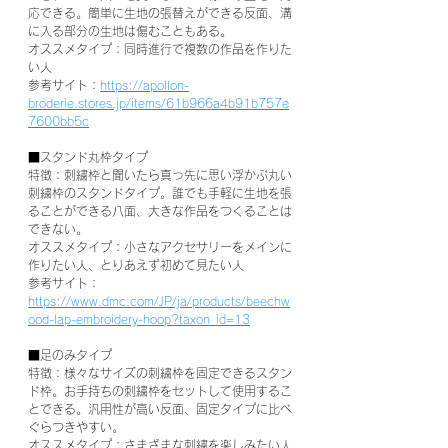
応できる。簡単に生地の張替えができる反面、溝
に入る部分の生地は傷むこともある。
オススメタイプ：同時進行で複数の作品を作りた
い人
参考サイト：
https://apollon-
broderie.stores.jp/items/61b966a4b91b757e
7600bb5c
■スタンド丸枠タイプ
特徴：刺繍枠と聞いたら真っ先に思い浮かぶ丸い
刺繍枠のスタンドタイプ。誰でも手軽に生地を張
ることができる八面、大きな作品をつくることは
できない。
オススメタイプ：小さなアクセサリーをメインに
作りたい人、とりあえず初めて見たい人
参考サイト：
https://www.dmc.com/JP/ja/products/beechw
ood-lap-embroidery-hoop?taxon_id=13
■足のみタイプ
特徴：様々なサイズの刺繍枠を固定できるスタン
ド枠。お手持ちの刺繍枠をセットして使用するこ
とできる。汎用性が高い反面、固定タイプに比べ
ぐらつきやすい。
オススメタイプ：さまざまな刺繍を楽しみたい人