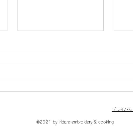
「クリスマスツリービーズ刺
映画
繍ブローチ」ワークショップ
屋」
プライバシ
開催のお知らせ
©2021 by iridare embroidery & cooking