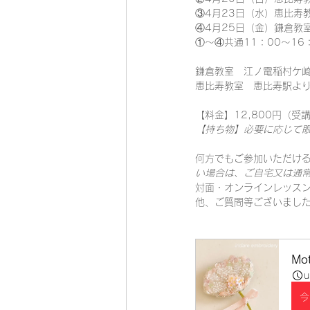
③4月23日（水）恵比寿教
④4月25日（金）鎌倉教室
①～④共通11：00～16
鎌倉教室　江ノ電稲村ケ崎
恵比寿教室　恵比寿駅より
【料金】12,800円（受
【持ち物】必要に応じて眼
何方でもご参加いただける
い場合は、ご自宅又は通常
対面・オンラインレッスン
他、ご質問等ございまし
Mo
u
今