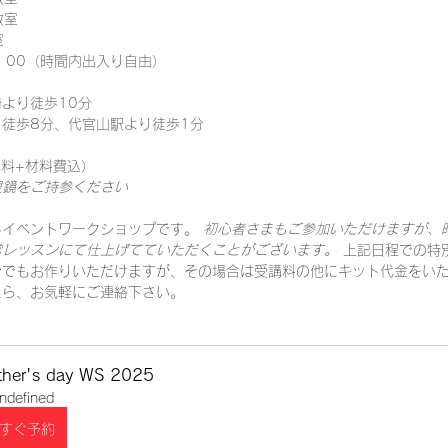
室 
 
：00（時間内出入り自由） 
より徒歩10分 
徒歩8分、代官山駅より徒歩1分 
講料+材料費込） 
鏡をご持参ください 
イベントワークショップです。 
初心者さまもご参加いただけますが、
レッスンにて仕上げてていただくことがございます。 
上記日程での特
でもお作りいただけますが、その場合は受講料の他にキット代金をいた
たら、お気軽にご連絡下さい。
ther's day WS 2025
ndefined
すぐ予約