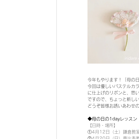
今年もやります！「母の日
今回は優しいパステルカ
に仕上げのリボンと、思
ですので、ちょっと新し
どうぞ皆様お誘いあわせ
◆母の日の1dayレッスン
【日時・場所】
①4月12日（土）鎌倉教室
②4月20日（日）恵比寿教