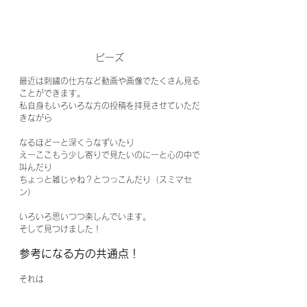
ビーズ
最近は刺繍の仕方など動画や画像でたくさん見る
ことができます。
私自身もいろいろな方の投稿を拝見させていただ
きながら
なるほどーと深くうなずいたり
えーここもう少し寄りで見たいのにーと心の中で
叫んだり
ちょっと雑じゃね？とつっこんだり（スミマセ
ン）
いろいろ思いつつ楽しんでいます。
そして見つけました！
参考になる方の共通点！
それは