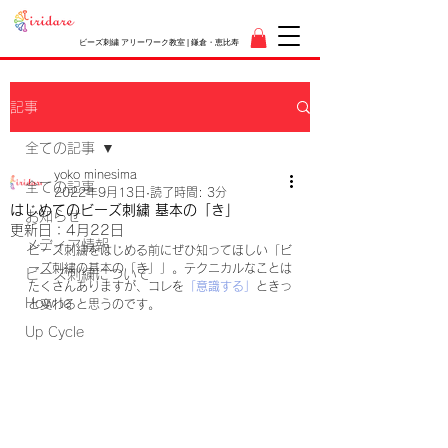
ビーズ刺繍 アリーワーク教室 | 鎌倉・恵比寿
記事
全ての記事
yoko minesima
全ての記事
2022年9月13日
読了時間: 3分
はじめてのビーズ刺繍 基本の「き」
お知らせ
更新日：
4月22日
メディア情報
ビーズ刺繍をはじめる前にぜひ知ってほしい「ビ
ーズ刺繍の基本の「き」」。テクニカルなことは
ビーズ刺繍について
たくさんありますが、コレを
「意識する」
ときっ
How to
と変わると思うのです。
Up Cycle