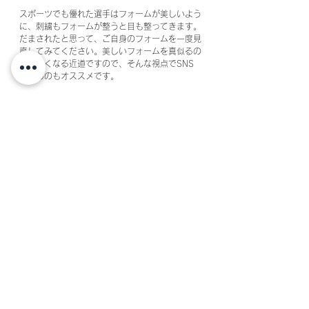
スポーツでも優れた選手はフォームが美しいよう
に、刺繍もフォームが整うと目も整ってきます。
だまされたと思って、ご自身のフォームを一度見
直してみてください。美しいフォームを真似るの
もうまくなる近道ですので、そんな視点でSNS
を見るのもオススメです。
「初心者歓迎キット付！60分で完成ビーズ刺繍
で立体的なお花の刺繍」
では、細かい手の使い方
などもお伝えしています。オンラインで受講いた
だけますので、お気軽にご参加ください。
すべて表示
最新記事